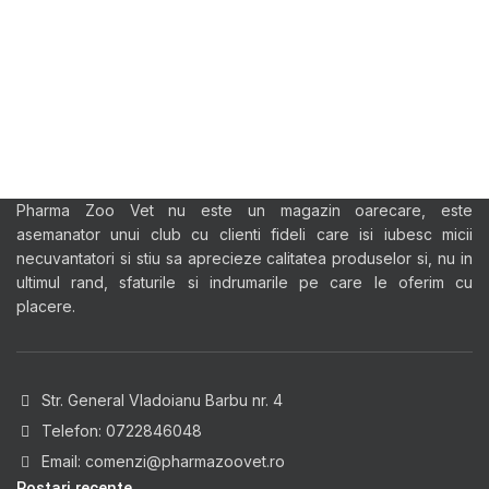
KITCHEN
LEO UTEU ULLAMCORPER
Pharma Zoo Vet nu este un magazin oarecare, este
asemanator unui club cu clienti fideli care isi iubesc micii
necuvantatori si stiu sa aprecieze calitatea produselor si, nu in
ultimul rand, sfaturile si indrumarile pe care le oferim cu
placere.
Str. General Vladoianu Barbu nr. 4
Telefon: 0722846048
Email: comenzi@pharmazoovet.ro
Postari recente