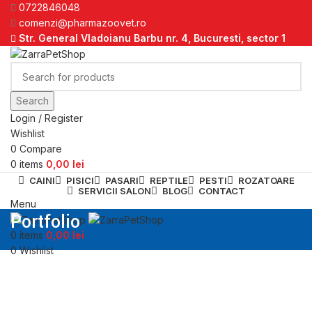
0722846048
comenzi@pharmazoovet.ro
Str. General Vladoianu Barbu nr. 4, Bucuresti, sector 1
Search
Login / Register
Wishlist
0
Compare
0
items
0,00
lei
CAINI
PISICI
PASARI
REPTILE
PESTI
ROZATOARE
SERVICII SALON
BLOG
CONTACT
Menu
Portfolio
0
items
0,00
lei
0
Wishlist