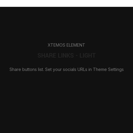
XTEMOS ELEMENT
SHARE LINKS - LIGHT
Share buttons list. Set your socials URLs in Theme Settings