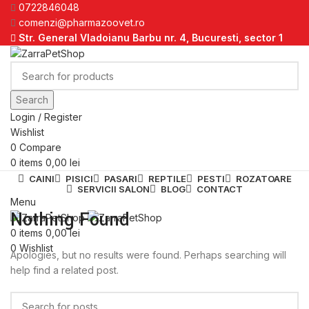
0722846048
comenzi@pharmazoovet.ro
Str. General Vladoianu Barbu nr. 4, Bucuresti, sector 1
Search
Login / Register
Wishlist
0
Compare
0
items
0,00
lei
CAINI
PISICI
PASARI
REPTILE
PESTI
ROZATOARE
SERVICII SALON
BLOG
CONTACT
Menu
Nothing Found
0
items
0,00
lei
0
Wishlist
Apologies, but no results were found. Perhaps searching will
help find a related post.