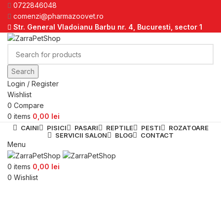
0722846048
comenzi@pharmazoovet.ro
Str. General Vladoianu Barbu nr. 4, Bucuresti, sector 1
Search
Login / Register
Wishlist
0
Compare
0
items
0,00
lei
CAINI
PISICI
PASARI
REPTILE
PESTI
ROZATOARE
SERVICII SALON
BLOG
CONTACT
Menu
0
items
0,00
lei
0
Wishlist
Click to enlarge